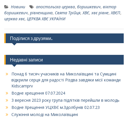
Новини
апостольска церква
,
боришкевич
,
віктор
боришкевич
,
рівненщина
,
Свята Трійця
,
ХВЄ
,
хвє рівне
,
ХВЄП
,
церква хвє
,
ЦЕРКВА ХВЄ УКРАЇНИ
Поділися з друзями.
Недавні записи
Понад 6 тисяч учасників на Миколаївщині та Сумщині
відкрили серця для радості Різдва завдяки місії команди
Kidscamprv
Водне хрещення 07.07.2024
3 вересня 2023 року група підлітків перейшли в молодь
Водне Хрещення УЦХВЄ м.Здолбунів 02.07.23
Служіння молоді на Миколаївщині