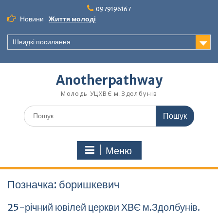
Перейти
0979196167
до
Новини
Життя молоді
вмісту
Швидкі посилання
Anotherpathway
Молодь УЦХВЄ м.Здолбунів
Шукати:
Меню
Позначка:
боришкевич
25-річний ювілей церкви ХВЄ м.Здолбунів.