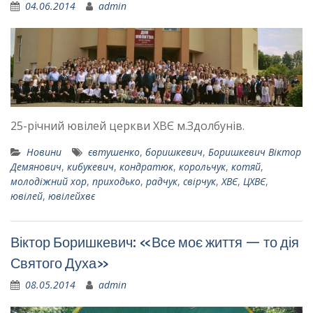
04.06.2014
admin
25-річний ювілей церкви ХВЄ м.Здолбунів.
Новини
євтушенко
,
боришкевич
,
Боришкевич Віктор
Демянович
,
кибукевич
,
кондратюк
,
корольчук
,
котяй
,
молодіжний хор
,
приходько
,
радчук
,
свірчук
,
ХВЄ
,
ЦХВЄ
,
ювілей
,
ювілейхвє
Віктор Боришкевич: «Все моє життя — то дія
Святого Духа»
08.05.2014
admin