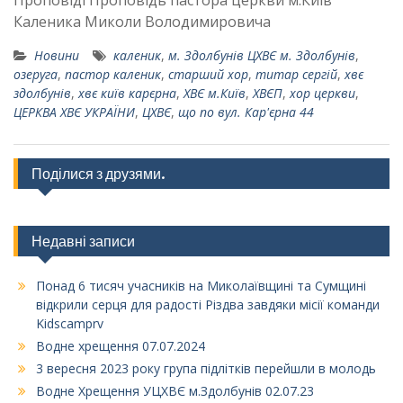
Каленика Миколи Володимировича
Новини
каленик
,
м. Здолбунів ЦХВЄ м. Здолбунів
,
озеруга
,
пастор каленик
,
старший хор
,
титар сергій
,
хвє
здолбунів
,
хвє київ карєрна
,
ХВЄ м.Київ
,
ХВЄП
,
хор церкви
,
ЦЕРКВА ХВЄ УКРАЇНИ
,
ЦХВЄ
,
що по вул. Кар'єрна 44
Поділися з друзями.
Недавні записи
Понад 6 тисяч учасників на Миколаївщині та Сумщині
відкрили серця для радості Різдва завдяки місії команди
Kidscamprv
Водне хрещення 07.07.2024
3 вересня 2023 року група підлітків перейшли в молодь
Водне Хрещення УЦХВЄ м.Здолбунів 02.07.23