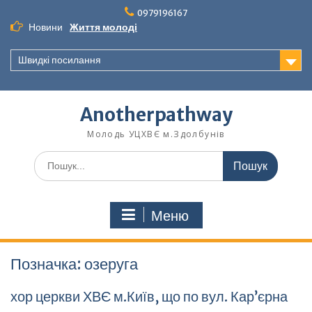
Перейти
0979196167
до
Новини
Життя молоді
вмісту
Швидкі посилання
Anotherpathway
Молодь УЦХВЄ м.Здолбунів
Шукати:
Меню
Позначка:
озеруга
хор церкви ХВЄ м.Київ, що по вул. Кар’єрна