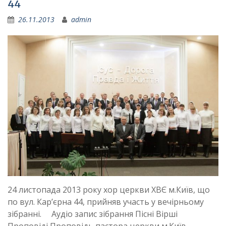
44
26.11.2013
admin
24 листопада 2013 року хор церкви ХВЄ м.Київ, що
по вул. Кар’єрна 44, прийняв участь у вечірньому
зібранні. Аудіо запис зібрання Пісні Вірші
Проповіді Проповідь пастора церкви м.Київ