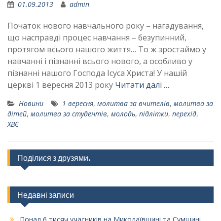
01.09.2013
admin
Початок нового навчального року – нагадування,
що насправді процес навчання – безупинний,
протягом всього нашого життя… То ж зростаймо у
навчанні і пізнанні всього нового, а особливо у
пізнанні нашого Господа Ісуса Христа! У нашій
церкві 1 вересня 2013 року
Читати далі …
Новини
1 вересня
,
молитва за вчителів
,
молитва за
дітей
,
молитва за студентів
,
молодь
,
підлітки
,
перехід
,
ХВЄ
Поділися з друзями.
Недавні записи
Понад 6 тисяч учасників на Миколаївщині та Сумщині