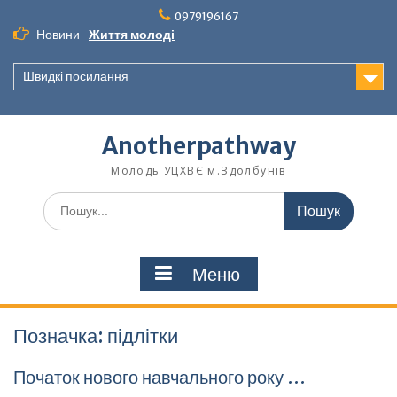
Перейти
0979196167
до
Новини
Життя молоді
вмісту
Швидкі посилання
Anotherpathway
Молодь УЦХВЄ м.Здолбунів
Шукати:
Меню
Позначка:
підлітки
Початок нового навчального року …