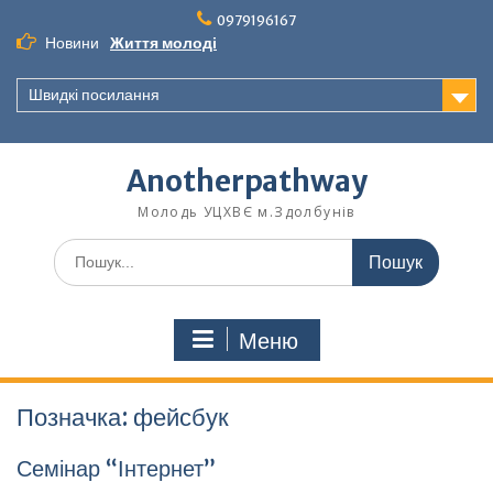
Перейти
0979196167
до
Новини
Життя молоді
вмісту
Швидкі посилання
Anotherpathway
Молодь УЦХВЄ м.Здолбунів
Шукати:
Меню
Позначка:
фейсбук
Семінар “Інтернет”