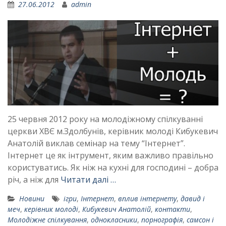
27.06.2012
admin
25 червня 2012 року на молодіжному спілкуванні
церкви ХВЄ м.Здолбунів, керівник молоді Кибукевич
Анатолій виклав семінар на тему “Інтернет”.
Інтернет це як інтрумент, яким важливо правільно
користуватись. Як ніж на кухні для господині – добра
річ, а ніж для
Читати далі …
Новини
ігри
,
Інтернет
,
вплив інтернету
,
давид і
меч
,
керівник молоді
,
Кибукевич Анатолій
,
контакти
,
Молодіжне спілкування
,
однокласники
,
порнографія
,
самсон і