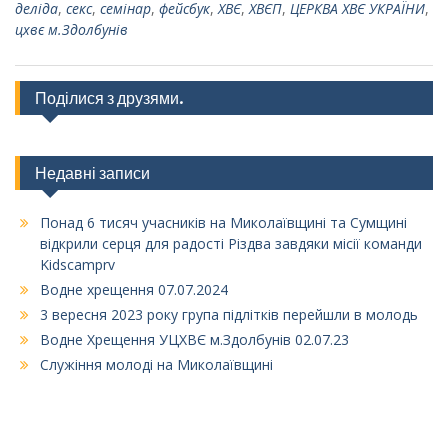
деліда
,
секс
,
семінар
,
фейсбук
,
ХВЄ
,
ХВЄП
,
ЦЕРКВА ХВЄ УКРАЇНИ
,
цхвє м.Здолбунів
Поділися з друзями.
Недавні записи
Понад 6 тисяч учасників на Миколаївщині та Сумщині
відкрили серця для радості Різдва завдяки місії команди
Kidscamprv
Водне хрещення 07.07.2024
3 вересня 2023 року група підлітків перейшли в молодь
Водне Хрещення УЦХВЄ м.Здолбунів 02.07.23
Служіння молоді на Миколаївщині