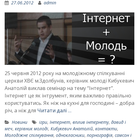
27.06.2012
admin
25 червня 2012 року на молодіжному спілкуванні
церкви ХВЄ м.Здолбунів, керівник молоді Кибукевич
Анатолій виклав семінар на тему “Інтернет”.
Інтернет це як інтрумент, яким важливо правільно
користуватись. Як ніж на кухні для господині – добра
річ, а ніж для
Читати далі …
Новини
ігри
,
Інтернет
,
вплив інтернету
,
давид і
меч
,
керівник молоді
,
Кибукевич Анатолій
,
контакти
,
Молодіжне спілкування
,
однокласники
,
порнографія
,
самсон і