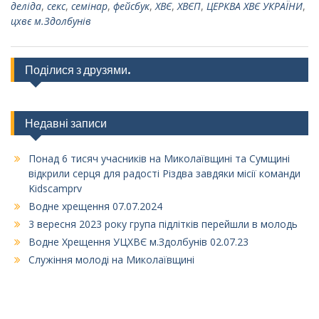
деліда
,
секс
,
семінар
,
фейсбук
,
ХВЄ
,
ХВЄП
,
ЦЕРКВА ХВЄ УКРАЇНИ
,
цхвє м.Здолбунів
Поділися з друзями.
Недавні записи
Понад 6 тисяч учасників на Миколаївщині та Сумщині
відкрили серця для радості Різдва завдяки місії команди
Kidscamprv
Водне хрещення 07.07.2024
3 вересня 2023 року група підлітків перейшли в молодь
Водне Хрещення УЦХВЄ м.Здолбунів 02.07.23
Служіння молоді на Миколаївщині