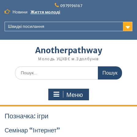
Перейти
0979196167
до
Новини
Життя молоді
вмісту
Швидкі посилання
Anotherpathway
Молодь УЦХВЄ м.Здолбунів
Шукати:
Меню
Позначка:
ігри
Семінар “Інтернет”