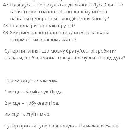
Плід духа – це результат діяльності Духа Святого
в житті християнина. Як по-іншому можна
назвати цейпроцем – уподібнення Христу?
Головна риса характеру з 9?
Яку рису нашого характеру можна назвати
«тормозом» внашому житті?
Супер питання : Що моєму брату/сестрі зробити/
сказати, щоб він/вона мав у своєму житті плід духа?
Переможці «екзамену»:
1 місце – Комісарук Люда.
2 місце – Кибукевич Іра.
3місце- Китун Емма.
Супер приз за супер відповідь – Цамаладзе Вання.