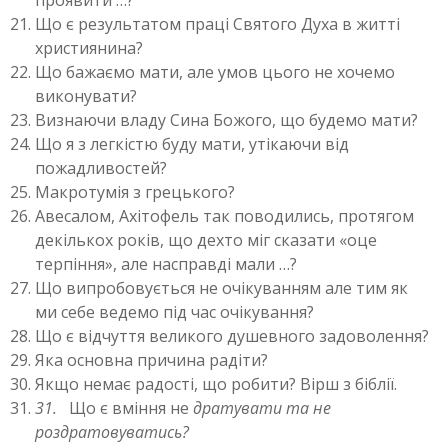
Що є результатом праці Святого Духа в житті
християнина?
Що бажаємо мати, але умов цього не хочемо
виконувати?
Визнаючи владу Сина Божого, що будемо мати?
Що я з легкістю буду мати, утікаючи від
пожадливостей?
Макротумія з грецького?
Авесалом, Ахітофель так поводились, протягом
декількох років, що дехто міг сказати «оце
терпіння», але насправді мали …?
Що випробовується не очікуванням але тим як
ми себе ведемо під час очікування?
Що є відчуття великого душевного задоволення?
Яка основна причина радіти?
Якщо немає радості, що робити? Вірш з біблії.
31.
Що є вміння не
дратувати та
не
роздратовуватись?