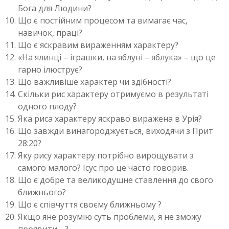
Бога для Людини?
Що є постійним процесом та вимагає час,
навичок, праці?
Що є яскравим вираженням характеру?
«На ялинці – іграшки, на яблуні – яблука» – що це
гарно ілюструє?
Що важливіше характер чи здібності?
Скільки рис характеру отримуємо в результаті
одного плоду?
Яка риса характеру яскраво виражена в Урія?
Що завжди винагороджується, виходячи з Прит
28:20?
Яку рису характеру потрібно вирощувати з
самого малого? Ісус про це часто говорив.
Що є добре та великодушне ставлення до свого
ближнього?
Що є співчуття своєму ближньому ?
Якщо яне розумію суть проблеми, я не зможу
проявити …?