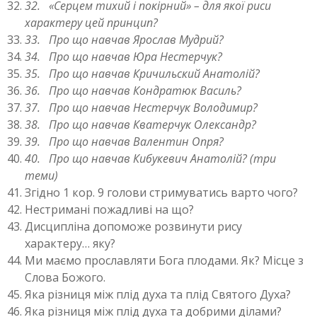
32.
«Серцем тихий і покірний» – для якої риси
характеру цей принцип?
33.
Про що навчав Ярослав Мудрий?
34.
Про що навчав Юра Нестерчук?
35.
Про що навчав Кричильский Анатолій?
36.
Про що навчав Кондратюк Василь?
37.
Про що навчав Нестерчук Володимир?
38.
Про що навчав Кватерчук Олександр?
39.
Про що навчав Валентин Опря?
40.
Про що навчав Кибукевич Анатолій? (три
теми)
Згідно 1 кор. 9 голови стримуватись варто чого?
Нестримані пожадливі на що?
Дисципліна допоможе розвинути рису
характеру… яку?
Ми маємо прославляти Бога плодами. Як? Місце з
Слова Божого.
Яка різниця між плід духа та плід Святого Духа?
Яка різниця між плід духа та добрими ділами?