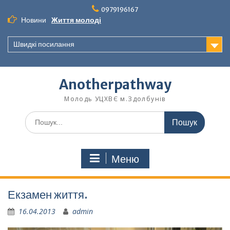
Перейти
0979196167
до
Новини
Життя молоді
вмісту
Швидкі посилання
Anotherpathway
Молодь УЦХВЄ м.Здолбунів
Шукати:
Меню
Екзамен життя.
16.04.2013
admin