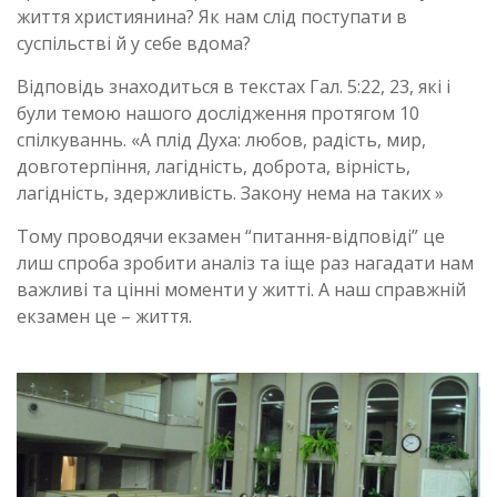
життя християнина? Як нам слід поступати в
суспільстві й у себе вдома?
Відповідь знаходиться в текстах Гал. 5:22, 23, які і
були темою нашого дослідження протягом 10
спілкуваннь. «А плід Духа: любов, радість, мир,
довготерпіння, лагідність, доброта, вірність,
лагідність, здержливість. Закону нема на таких »
Тому проводячи екзамен “питання-відповіді” це
лиш спроба зробити аналіз та іще раз нагадати нам
важливі та цінні моменти у житті. А наш справжній
екзамен це – життя.