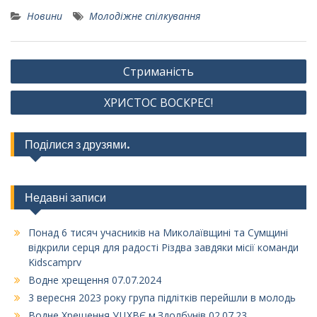
Новини
Молодіжне спілкування
Навігація
Стриманість
записів
ХРИСТОС ВОСКРЕС!
Поділися з друзями.
Недавні записи
Понад 6 тисяч учасників на Миколаївщині та Сумщині
відкрили серця для радості Різдва завдяки місії команди
Kidscamprv
Водне хрещення 07.07.2024
3 вересня 2023 року група підлітків перейшли в молодь
Водне Хрещення УЦХВЄ м.Здолбунів 02.07.23