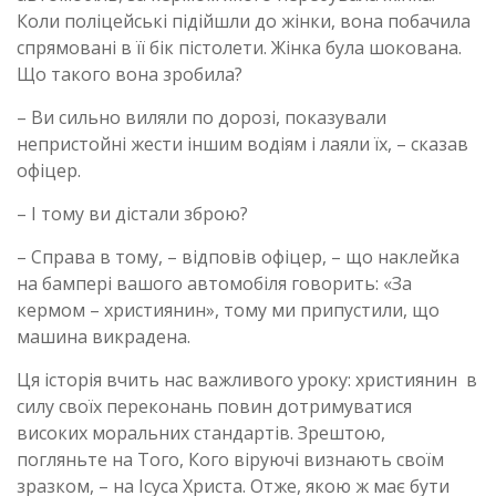
Коли поліцейські підійшли до жінки, вона побачила
спрямовані в її бік пістолети. Жінка була шокована.
Що такого вона зробила?
– Ви сильно виляли по дорозі, показували
непристойні жести іншим водіям і лаяли їх, – сказав
офіцер.
– І тому ви дістали зброю?
– Справа в тому, – відповів офіцер, – що наклейка
на бампері вашого автомобіля говорить: «За
кермом – християнин», тому ми припустили, що
машина викрадена.
Ця історія вчить нас важливого уроку: християнин в
силу своїх переконань повин дотримуватися
високих моральних стандартів. Зрештою,
погляньте на Того, Кого віруючі визнають своїм
зразком, – на Ісуса Христа. Отже, якою ж має бути