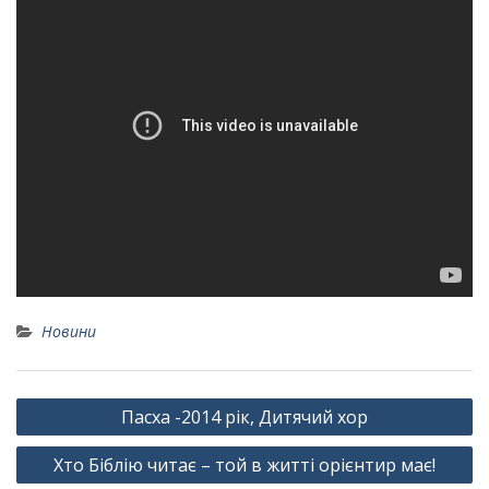
Новини
Навігація
Пасха -2014 рік, Дитячий хор
записів
Хто Біблію читає – той в житті орієнтир має!