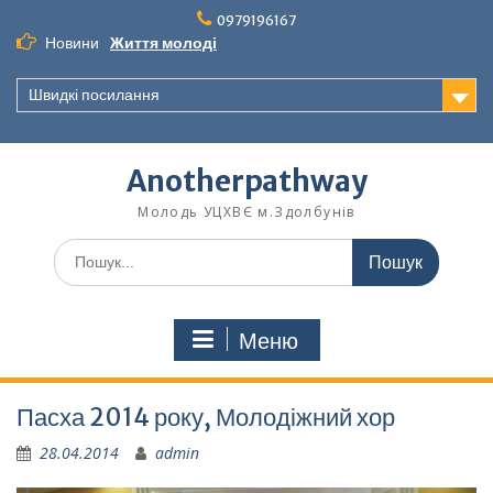
Перейти
0979196167
до
Новини
Життя молоді
вмісту
Швидкі посилання
Anotherpathway
Молодь УЦХВЄ м.Здолбунів
Шукати:
Меню
Пасха 2014 року, Молодіжний хор
28.04.2014
admin