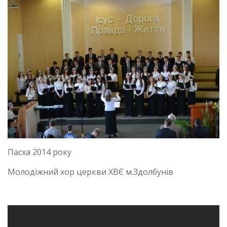
Пасха 2014 року
Молодіжний хор церкви ХВЄ м.Здолбунів