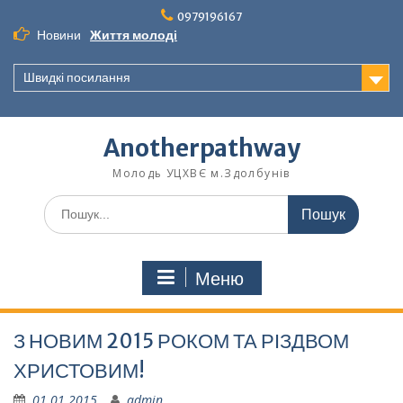
Перейти
0979196167
до
Новини
Життя молоді
вмісту
Швидкі посилання
Anotherpathway
Молодь УЦХВЄ м.Здолбунів
Шукати:
Меню
З НОВИМ 2015 РОКОМ ТА РІЗДВОМ
ХРИСТОВИМ!
01.01.2015
admin