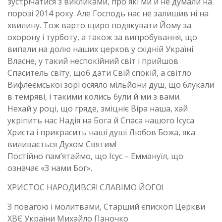
зустрічатися з викликами, про які ми й не думали на
порозі 2014 року. Але Господь нас не залишив ні на
хвилину. Тож варто щиро подякувати Йому за
охорону і турботу, а також за випробування, що
випали на долю наших церков у східній Україні.
Власне, у такий неспокійний світ і прийшов
Спаситель світу, щоб дати Свій спокій, а світло
Вифлеємської зорі осяяло мільйони душ, що блукали
в темряві, і такими колись були й ми з вами.
Нехай у році, що гряде, зміцніє Віра наша, хай
укріпить нас Надія на Бога й Спаса нашого Ісуса
Христа і прикрасить наші душі Любов Божа, яка
виливається Духом Святим!
Постійно пам’ятаймо, що Ісус – Еммануїл, що
означає «З нами Бог».
ХРИСТОС НАРОДИВСЯ! СЛАВІМО ЙОГО!
З повагою і молитвами, Старший єпископ Церкви
ХВЄ України Михайло Паночко