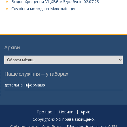
Водне Хрещення УЦХВЄ м.Здолбунів 02.07.23
Служіння молоді на Миколаївщині
Архіви
Архіви
Наше служіння – у таборах
детальна інформація
Про нас
Новини
Архів
Copyright © Усі права захищено.
Сайт працює на WordPress
|
Education Hub автор:
WEN