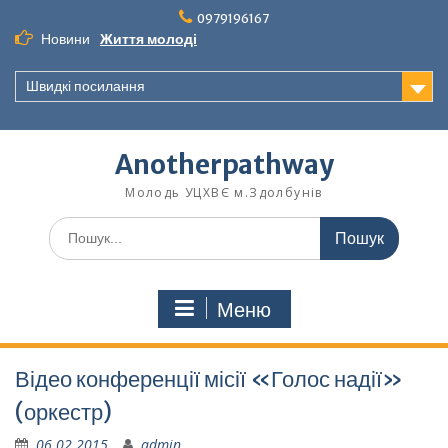
Перейти
0979196167
до
Новини
Життя молоді
вмісту
Швидкі посилання
Anotherpathway
Молодь УЦХВЄ м.Здолбунів
Шукати:
Меню
Відео конференції місії «Голос надії»
(оркестр)
06.02.2015
admin