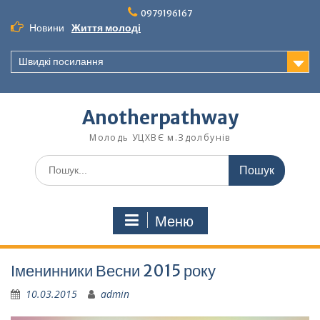
Перейти
0979196167
до
Новини
Життя молоді
вмісту
Швидкі посилання
Anotherpathway
Молодь УЦХВЄ м.Здолбунів
Шукати:
Меню
Іменинники Весни 2015 року
10.03.2015
admin