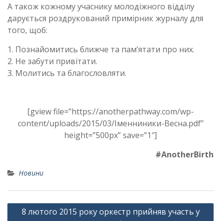
А також кожному учаснику молодіжного відділу
дарується роздрукований примірник журналу для
того, щоб:
1. Познайомитись ближче та пам’ятати про них.
2. Не забути привітати.
3. Молитись та благословляти.
[gview file=”https://anotherpathway.com/wp-
content/uploads/2015/03/Іменниники-Весна.pdf”
height=”500px” save=”1″]
#AnotherBirth
Новини
Навігація
8 лютого 2015 року оркестр прийняв участь у
записів