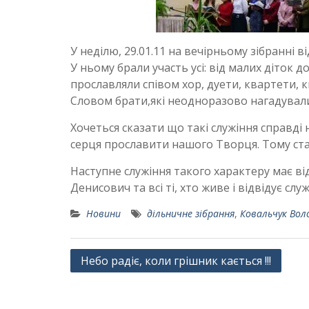
У неділю, 29.01.11 на вечірньому зібранні
У ньому брали участь усі: від малих діток 
прославляли співом хор, дуети, квартети, к
Словом брати,які неодноразово нагадувал
Хочеться сказати що такі служіння справді
серця прославити нашого Творця. Тому ста
Наступне служіння такого характеру має в
Денисович та всі ті, хто живе і відвідує служ
Новини
дільничне зібрання
,
Ковальчук Вол
Навігація
Небо радіє, коли грішник кається !!!
записів