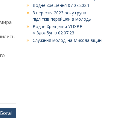
Водне хрещення 07.07.2024
3 вересня 2023 року група
підлітків перейшли в молодь
имира.
Водне Хрещення УЦХВЄ
м.Здолбунів 02.07.23
ілились
Служіння молоді на Миколаївщині
го
Бога!