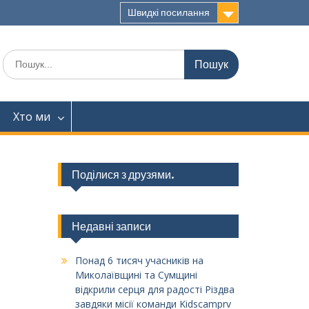
Швидкі посилання
Шукати:
Хто ми
Поділися з друзями.
Недавні записи
Понад 6 тисяч учасників на
Миколаївщині та Сумщині
відкрили серця для радості Різдва
завдяки місії команди Kidscamprv