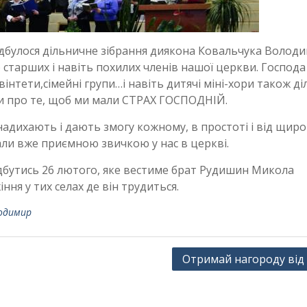
 відбулося дільничне зібрання диякона Ковальчука Волод
до старших і навіть похилих членів нашої церкви. Господа
вінтети,сімейні групи…і навіть дитячі міні-хори також д
и про те, щоб ми мали СТРАХ ГОСПОДНІЙ.
 надихають і дають змогу кожному, в простоті і від щиро
ли вже приємною звичкою у нас в церкві.
ідбутись 26 лютого, яке вестиме брат Рудишин Микола
іння у тих селах де він трудиться.
одимир
Отримай нагороду від 