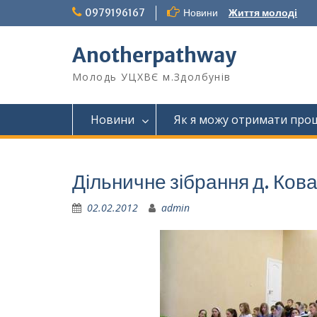
Перейти
0979196167
Новини
Життя молоді
до
вмісту
Anotherpathway
Молодь УЦХВЄ м.Здолбунів
Новини
Як я можу отримати прощ
Дільничне зібрання д. Ко
02.02.2012
admin