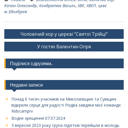
Качан Олександр
,
Кондратюк Василь
,
ХВЄ
,
ХВЄП
,
цхвє
м.Здолбунів
Навігація
Чоловічий хор у церкві “Святої Трійці”
записів
У гостях Валентин Опря
Поділися з друзями.
Недавні записи
Понад 6 тисяч учасників на Миколаївщині та Сумщині
відкрили серця для радості Різдва завдяки місії команди
Kidscamprv
Водне хрещення 07.07.2024
3 вересня 2023 року група підлітків перейшли в молодь