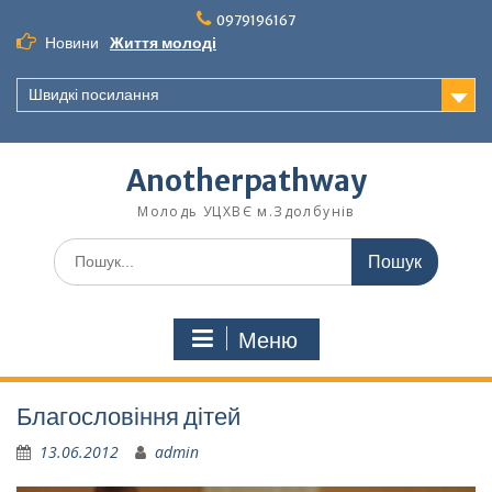
Перейти
0979196167
до
Новини
Життя молоді
вмісту
Швидкі посилання
Anotherpathway
Молодь УЦХВЄ м.Здолбунів
Шукати:
Меню
Благословіння дітей
13.06.2012
admin