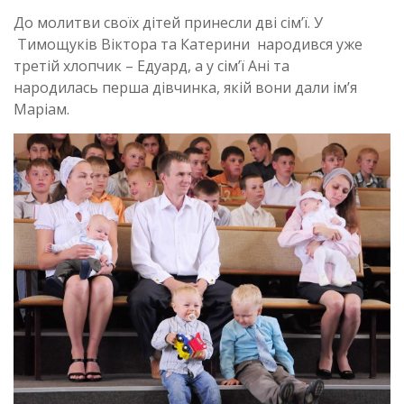
До молитви своїх дітей принесли дві сім’ї. У
Тимощуків Віктора та Катерини народився уже
третій хлопчик – Едуард, а у сім’ї Ані та
народилась перша дівчинка, якій вони дали ім’я
Маріам.