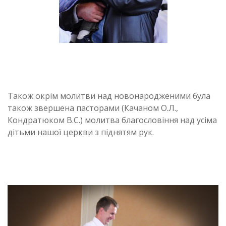
Також окрім молитви над новонародженими була
також звершена пасторами (Качаном О.Л.,
Кондратюком В.С.) молитва благословіння над усіма
дітьми нашої церкви з піднятям рук.