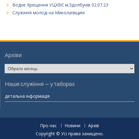
Водне Хрещення УЦХВЄ м.Здолбунів 02.07.23
Служіння молоді на Миколаївщині
Архіви
Архіви
Наше служіння – у таборах
детальна інформація
Про нас
Новини
Архів
Copyright © Усі права захищено.