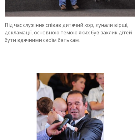
Під час служіння співав дитячий хор, лунали вірші,
декламації, основною темою яких був заклик дітей
бути вдячними своїм батькам.