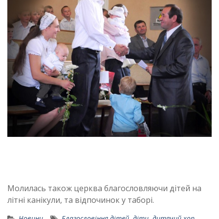
Молилась також церква благословляючи дітей на
літні канікули, та відпочинок у таборі.
Новини
Благословіння дітей
,
діти
,
дитячий хор
,