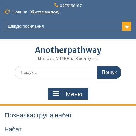
Перейти
0979196167
до
Новини
Життя молоді
вмісту
Швидкі посилання
Anotherpathway
Молодь УЦХВЄ м.Здолбунів
Шукати:
Меню
Позначка:
група набат
Набат