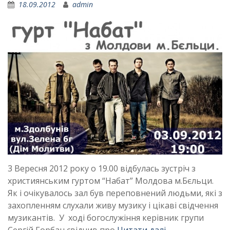
18.09.2012
admin
3 Вересня 2012 року о 19.00 відбулась зустріч з
християнським гуртом “Набат” Молдова м.Бєльци.
Як і очікувалось зал був переповнений людьми, які з
захопленням слухали живу музику і цікаві свідчення
музикантів. У ході богослужіння керівник групи