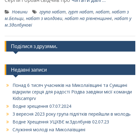
Сергій Горбан свідчив про
Читати далі …
Новини
група набат
,
гурт набат
,
набат
,
набат з
м.Бельци
,
набат з молдови
,
набат на рівненщинні
,
набат у
м.Здолбунові
Поділися з друзями.
Недавні записи
Понад 6 тисяч учасників на Миколаївщині та Сумщині
відкрили серця для радості Різдва завдяки місії команди
Kidscamprv
Водне хрещення 07.07.2024
3 вересня 2023 року група підлітків перейшли в молодь
Водне Хрещення УЦХВЄ м.Здолбунів 02.07.23
Служіння молоді на Миколаївщині