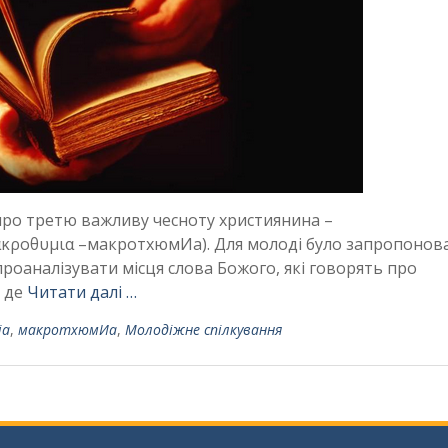
про третю важливу чесноту християнина –
ακροθυμια –макротхюмИа). Для молоді було запропонов
проаналізувати місця слова Божого, які говорять про
я де
Читати далі …
іа
,
макротхюмИа
,
Молодіжне спілкування