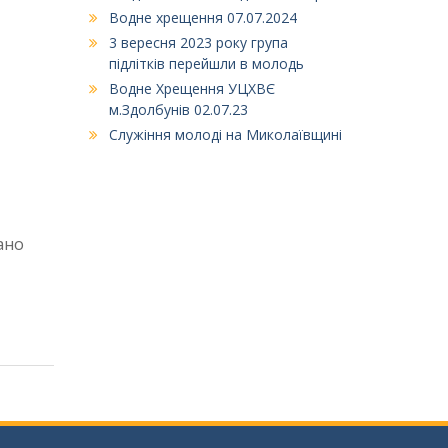
Водне хрещення 07.07.2024
3 вересня 2023 року група
підлітків перейшли в молодь
Водне Хрещення УЦХВЄ
м.Здолбунів 02.07.23
Служіння молоді на Миколаївщині
ано