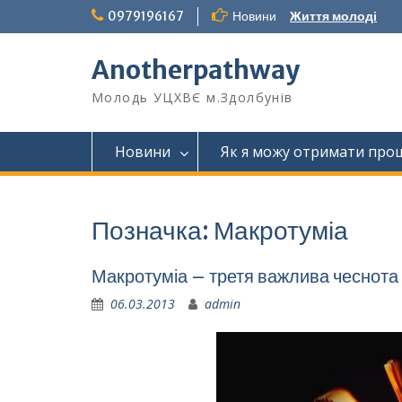
Перейти
0979196167
Новини
Життя молоді
до
вмісту
Anotherpathway
Молодь УЦХВЄ м.Здолбунів
Новини
Як я можу отримати прощ
Позначка:
Макротуміа
Макротуміа – третя важлива чеснота
06.03.2013
admin