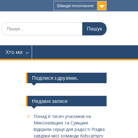
Швидкі посилання
Шукати:
Хто ми
Поділися з друзями.
Недавні записи
Понад 6 тисяч учасників на
Миколаївщині та Сумщині
відкрили серця для радості Різдва
завдяки місії команди Kidscamprv