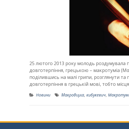
25 лютого 2013 року молодь роздумувала 
довготерпіння, грецькою – макротуміа (Μ
поділившись на малі грипи, розглянути та 
довготерпіння в грецькій мові, тобто місц
Новини
Μακροθυμια
,
кибукевич
,
Макротум