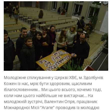
Молодіжне спілкування у Церкві ХВЄ, м. Здолбунів
Кожен із нас, мріє бути здоровим, щасливим
іблагословенним… Ми цього всього, хочемо тоді,
коли нам цього найбільше не вистарчає… На
молодіжній зустрічі, Валентин Опря, працівник
Міжнародної Місії “Агапе” проводив із молоддю