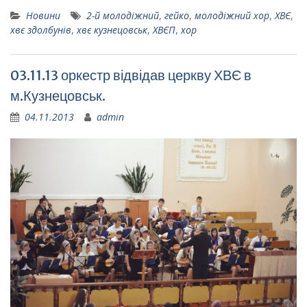
Новини
2-й молодіжний
,
гейко
,
молодіжний хор
,
ХВЄ
,
хвє здолбунів
,
хвє кузнецовськ
,
ХВЄП
,
хор
03.11.13 оркестр відвідав церкву ХВЄ в
м.Кузнецовськ.
04.11.2013
admin