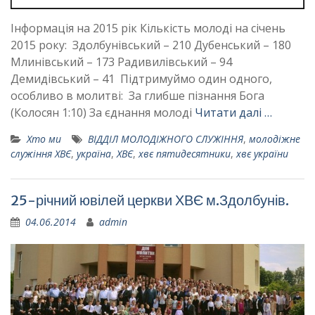
Інформація на 2015 рік Кількість молоді на січень
2015 року: Здолбунівський – 210 Дубенський – 180
Млинівський – 173 Радивилівський – 94
Демидівський – 41 Підтримуймо один одного,
особливо в молитві: За глибше пізнання Бога
(Колосян 1:10) За єднання молоді
Читати далі …
Хто ми
ВІДДІЛ МОЛОДІЖНОГО СЛУЖІННЯ
,
молодіжне
служіння ХВЄ
,
україна
,
ХВЄ
,
хвє пятидесятники
,
хвє україни
25-річний ювілей церкви ХВЄ м.Здолбунів.
04.06.2014
admin