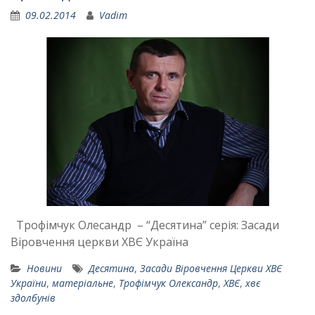
09.02.2014
Vadim
Трофімчук Олесандр – “Десятина” серія: Засади
Віровчення церкви ХВЄ Україна
Новини
Десятина
,
Засади Віровчення Церкви ХВЄ
України
,
матеріальне
,
Трофімчук Олександр
,
ХВЄ
,
хвє
здолбунів