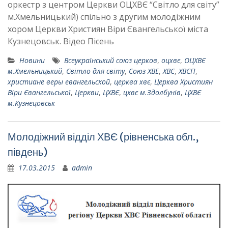
оркестр з центром Церкви ОЦХВЄ “Світло для світу”
м.Хмельницький) спільно з другим молодіжним
хором Церкви Християн Віри Євангельської міста
Кузнецовськ. Відео Пісень
Новини
Всеукраїнський союз церков
,
оцхвє
,
ОЦХВЄ
м.Хмельницький
,
Світло для світу
,
Союз ХВЕ
,
ХВЄ
,
ХВЄП
,
христиане веры евангельской
,
церква хвє
,
Церква Християн
Віри Євангельської
,
Церкви
,
ЦХВЄ
,
цхвє м.Здолбунів
,
ЦХВЄ
м.Кузнецовськ
Молодіжний відділ ХВЄ (рівненська обл.,
південь)
17.03.2015
admin