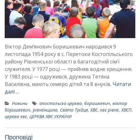
Віктор Дем’янович Боришкевич народився 9
листопада 1954 року в с. Перетоки Костопільського
району Рівненської області в багатодітній сім’ї
служителя. У 1977 році — прийняв водне хрещення.
У 1983 році — одружився, дружина Тетяна
Василівна, мають семеро дітей та 8 внуків.
Читати
далі …
Новини
апостольска церква
,
боришкевич
,
віктор
боришкевич
,
рівненщина
,
Свята Трійця
,
ХВЄ
,
хвє рівне
,
ХВЄП
,
церква хвє
,
ЦЕРКВА ХВЄ УКРАЇНИ
Проповіді