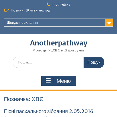
Перейти
0979196167
до
Новини
Життя молоді
вмісту
Швидкі посилання
Anotherpathway
Молодь УЦХВЄ м.Здолбунів
Шукати:
Меню
Позначка:
ХВЄ
Пісні пасхального зібрання 2.05.2016