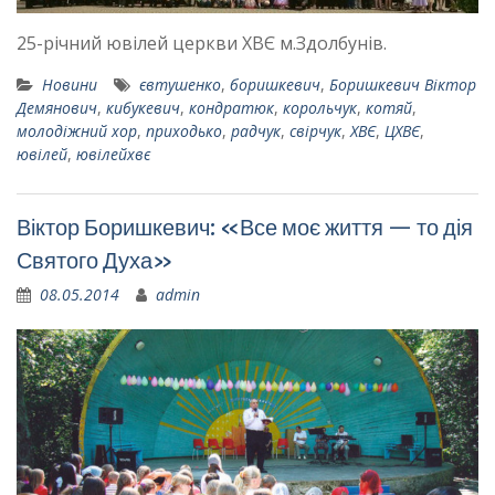
25-річний ювілей церкви ХВЄ м.Здолбунів.
Новини
євтушенко
,
боришкевич
,
Боришкевич Віктор
Демянович
,
кибукевич
,
кондратюк
,
корольчук
,
котяй
,
молодіжний хор
,
приходько
,
радчук
,
свірчук
,
ХВЄ
,
ЦХВЄ
,
ювілей
,
ювілейхвє
Віктор Боришкевич: «Все моє життя — то дія
Святого Духа»
08.05.2014
admin