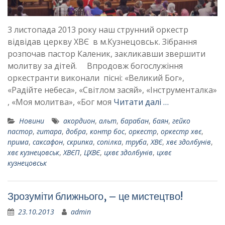
3 листопада 2013 року наш струнний оркестр
відвідав церкву ХВЄ в м.Кузнецовськ. Зібрання
розпочав пастор Каленик, закликавши звершити
молитву за дітей. Впродовж богослужіння
оркестранти виконали пісні: «Великий Бог»,
«Радійте небеса», «Світлом засяй», «Інструменталка»
, «Моя молитва», «Бог моя
Читати далі …
Новини
акордион
,
альт
,
барабан
,
баян
,
гейко
пастор
,
гитара
,
добра
,
контр бос
,
оркестр
,
оркестр хвє
,
прима
,
саксафон
,
скрипка
,
сопілка
,
труба
,
ХВЄ
,
хвє здолбунів
,
хвє кузнецовськ
,
ХВЄП
,
ЦХВЄ
,
цхвє здолбунів
,
цхвє
кузнецовськ
Зрозуміти ближнього, – це мистецтво!
23.10.2013
admin