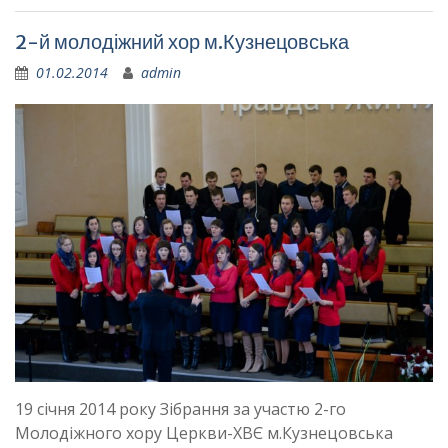
2-й молодіжний хор м.Кузнецовська
01.02.2014
admin
19 січня 2014 року Зібрання за участю 2-го
Молодіжного хору Церкви-ХВЄ м.Кузнецовська