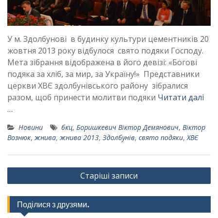
У м. Здолбунові в будинку культури цементників 20
жовтня 2013 року відбулося свято подяки Господу.
Мета зібрання відображена в його девізі: «Богові
подяка за хліб, за мир, за Україну!» Представники
церкви ХВЄ здолбунівського району зібралися
разом, щоб принести молитви подяки
Читати далі
…
Новини
бкц
,
Боришкевич Віктор Демянович
,
Віктор
Вознюк
,
жнива
,
жнива 2013
,
Здолбунів
,
свято подяки
,
ХВЄ
Навігація
Старіші записи
за
записами
Поділися з друзями.